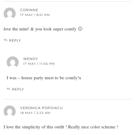
CORINNE
17 MAY / 8:51 PM
love the mint! & you look super comfy 🙂
REPLY
WENDY
17 MAY / 11:06 PM
I was – house party must to be comfy!x
REPLY
VERONICA POPOIACU
18 MAY / 2:23 AM
I love the simplicity of this outfit ! Really nice color scheme !