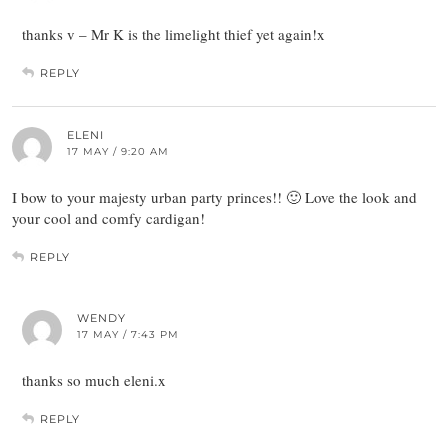
thanks v – Mr K is the limelight thief yet again!x
REPLY
ELENI
17 MAY / 9:20 AM
I bow to your majesty urban party princes!! 🙂 Love the look and
your cool and comfy cardigan!
REPLY
WENDY
17 MAY / 7:43 PM
thanks so much eleni.x
REPLY