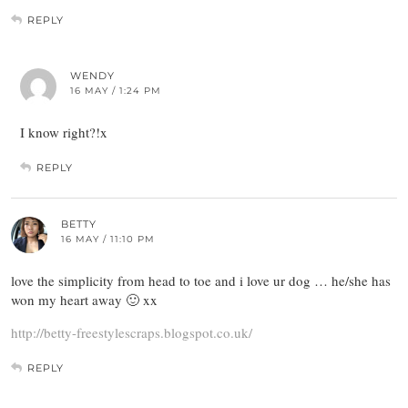
REPLY
WENDY
16 MAY / 1:24 PM
I know right?!x
REPLY
BETTY
16 MAY / 11:10 PM
love the simplicity from head to toe and i love ur dog … he/she has
won my heart away 🙂 xx
http://betty-freestylescraps.blogspot.co.uk/
REPLY