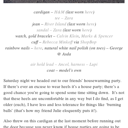
cardigan –
H&M
(last worn
here
)
tee – Zara
jean –
River Island
(last worn
here
)
sandal – Zara
(last worn
here
)
watch, gold bracelet –
Calvin Klein
,
Marks & Spencer
cuff –
Rebecca Minkoff
via
ShopBop
rainbow nails –
here
, natural white nail polish (on toes) – George
@ Asda
air hold lead – Ancol
,
harness – Lupi
coat – model’s own
Saturday night we headed out to our friends’ housewarming party.
If there’s ever an excuse to wear heels it’s a house party; there’s a
good chance you’re going to spend some time sitting down. It’s not
that these heels are uncomfortable in any way but I do find, as I get
older (euch), I have less and less tolerance for things like ‘burning
balls’ (that’s how my friend Julie eloquently puts it!).
Also threw on this cardigan at the last moment before running out
the door because you never know if house parties are going to be