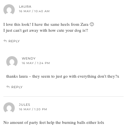
LAURA
16 MAY / 10:40 AM
I love this look! I have the same heels from Zara 🙂
I just can’t get away with how cute your dog is!!
REPLY
WENDY
16 MAY / 1:24 PM
thanks laura – they seem to just go with everything don’t they?x
REPLY
JULES
16 MAY / 1:20 PM
No amount of party feet help the burning balls either lolx