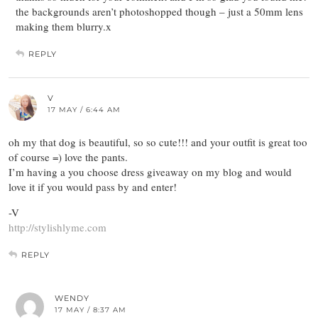
the backgrounds aren’t photoshopped though – just a 50mm lens
making them blurry.x
REPLY
V
17 MAY / 6:44 AM
oh my that dog is beautiful, so so cute!!! and your outfit is great too
of course =) love the pants.
I’m having a you choose dress giveaway on my blog and would
love it if you would pass by and enter!
-V
http://stylishlyme.com
REPLY
WENDY
17 MAY / 8:37 AM